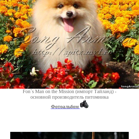
Fon`s Man on
the Missi
on (импорт Тайланд) -
основной производитель питомника
Фотоальбом